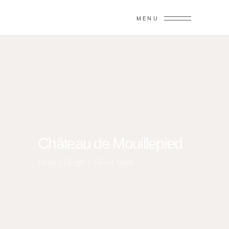
MENU
Château de Mouillepied
Home
/
Design
/
Gloria Smith