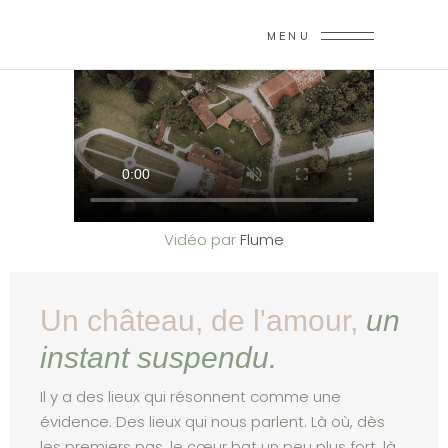
c'était vous ?
MENU
Vidéo par
Flume
Un château, de l'amour,​
un
instant
suspendu.​
Il y a des lieux qui résonnent comme une
évidence. Des lieux qui nous parlent. Là où, dès
les premiers pas, le cœur bat un peu plus fort, là