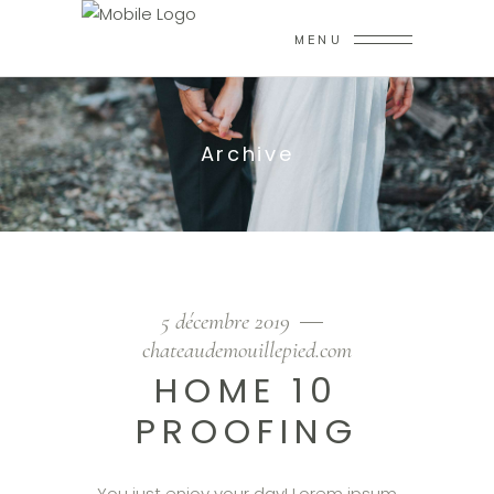
MENU
Archive
5 décembre 2019
chateaudemouillepied.com
HOME 10
PROOFING
You just enjoy your day! Lorem ipsum