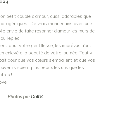
024
on petit couple d’amour, aussi adorables que
hotogéniques ! De vrais mannequins avec une
olle envie de faire résonner d’amour les murs de
ouillepied !
erci pour votre gentillesse, les imprévus n’ont
ien enlevé à la beauté de votre journée! Tout y
tait pour que vos cœurs s’emballent et que vos
ouvenirs soient plus beaux les uns que les
utres !
ove.
Photos par
Dall’K